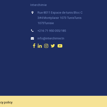
Interchimie
Rue 8011 Espace de tunis Bloc C
3#4 Montplaisir 1073 Tunis
Tunis
1073
Tunisie
+216 71 950 055/185
info@interchimie.tn
acy policy