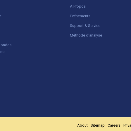
A Propos
e
Evénements
Support & Service
Méthode d'analyse
o-ondes
gne
About
Sitemap
Careers
Priv