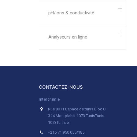
pH/ions & conductivité
Analyseurs en ligne
CONTACTEZ-NOUS
Interchimie
Rue 8011 Espace de tunis Bloc C
3#4 Montplaisir 1073 Tunis
Tunis
1073
Tunisie
+216 71 950 055/185