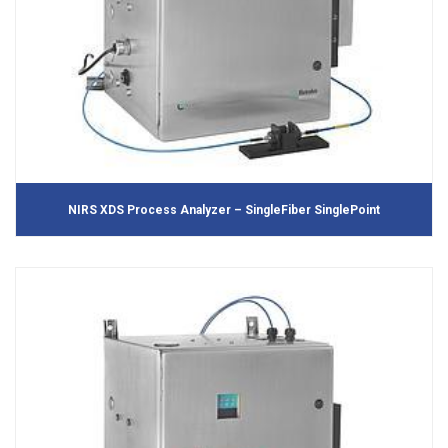
NIRS XDS Process Analyzer – SingleFiber SinglePoint