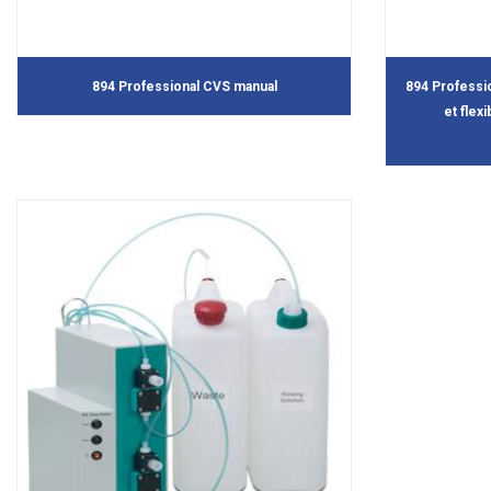
894 Professional CVS manual
894 Professi
et flex