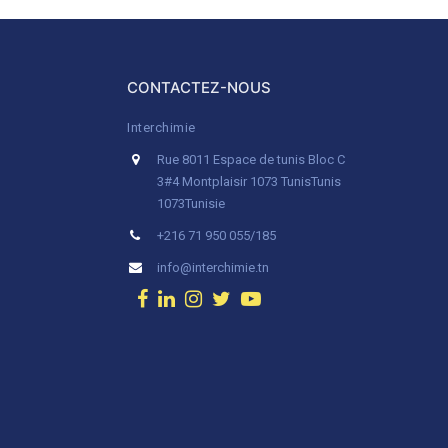
CONTACTEZ-NOUS
Interchimie
Rue 8011 Espace de tunis Bloc C
3#4 Montplaisir 1073 Tunis
Tunis
1073
Tunisie
+216 71 950 055/185
info@interchimie.tn